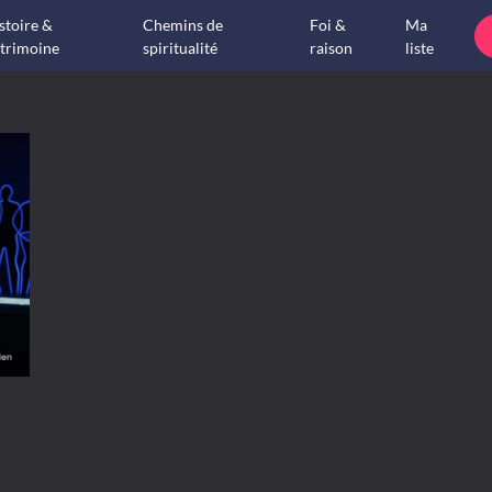
stoire &
Chemins de
Foi &
Ma
trimoine
spiritualité
raison
liste