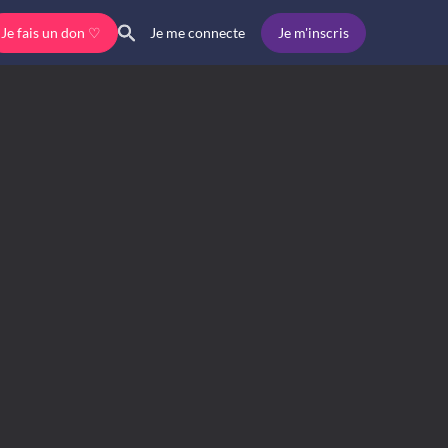
Je fais un don ♡
Je m'inscris
Je me connecte