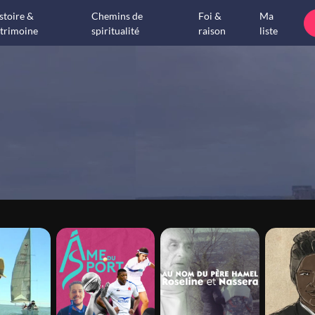
stoire &
Chemins de
Foi &
Ma
trimoine
spiritualité
raison
liste