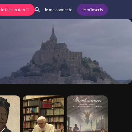
Je fais un don ♡
Je m'inscris
Je me connecte