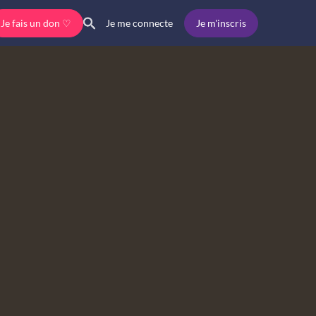
Je fais un don ♡
Je m'inscris
Je me connecte