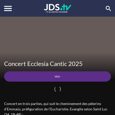
Voir
Concert Ecclesia Cantic 2025
Voir
Concert en trois parties, qui suit le cheminement des pèlerins
d’Emmaüs, préfiguration de l’Eucharistie. Evangile selon Saint Luc
(24, 18-48) :