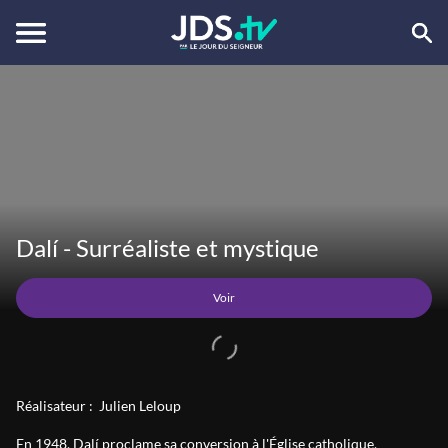
Voir
Dalí - Surréaliste et mystique
Voir
Réalisateur :
Julien Leloup
En 1948, Dalí proclame sa conversion à l'Église catholique,