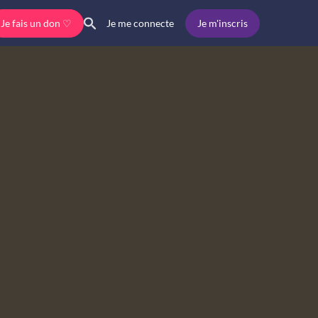
Je fais un don ♡
Je m'inscris
Je me connecte