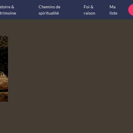
stoire &
Chemins de
Foi &
Ma
trimoine
spiritualité
raison
liste