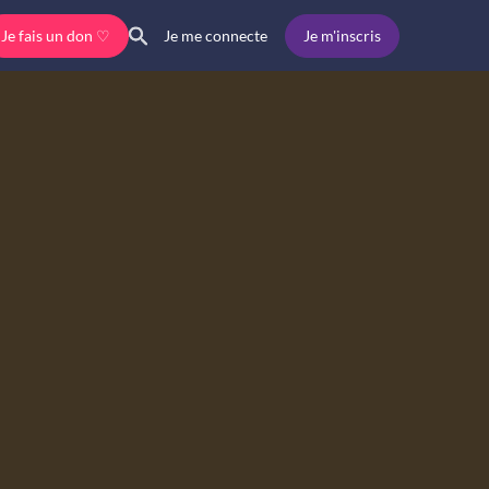
Je fais un don ♡
Je m'inscris
Je me connecte