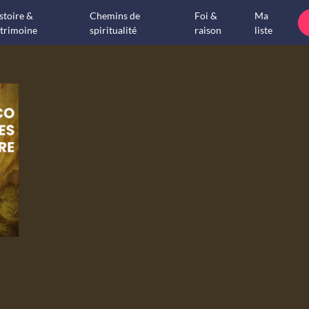
stoire &
Chemins de
Foi &
Ma
trimoine
spiritualité
raison
liste