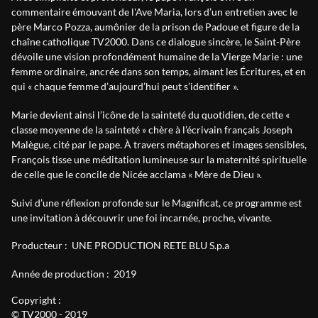
commentaire émouvant de l'Ave Maria, lors d’un entretien avec le
père Marco Pozza, aumônier de la prison de Padoue et figure de la
chaîne catholique TV2000. Dans ce dialogue sincère, le Saint-Père
dévoile une vision profondément humaine de la Vierge Marie : une
femme ordinaire, ancrée dans son temps, aimant les Écritures, et en
qui « chaque femme d’aujourd’hui peut s’identifier ».
Marie devient ainsi l’icône de la sainteté du quotidien, de cette «
classe moyenne de la sainteté » chère à l’écrivain français Joseph
Malègue, cité par le pape. À travers métaphores et images sensibles,
François tisse une méditation lumineuse sur la maternité spirituelle
de celle que le concile de Nicée acclama « Mère de Dieu ».
Suivi d’une réflexion profonde sur le Magnificat, ce programme est
une invitation à découvrir une foi incarnée, proche, vivante.
Producteur :
UNE PRODUCTION RETE BLU S.p.a
Année de production :
2019
Copyright :
© TV2000 - 2019