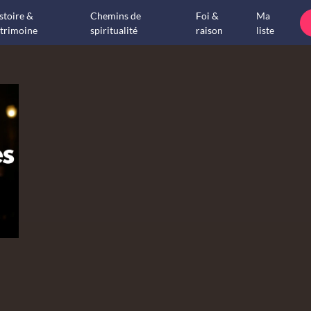
stoire &
Chemins de
Foi &
Ma
trimoine
spiritualité
raison
liste