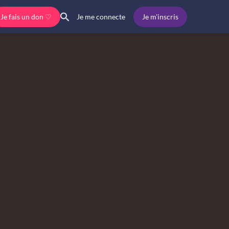
Je fais un don ♡
Je m'inscris
Je me connecte