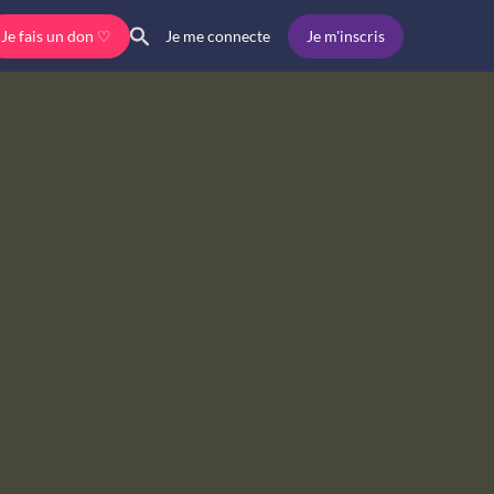
Je fais un don ♡
Je m'inscris
Je me connecte