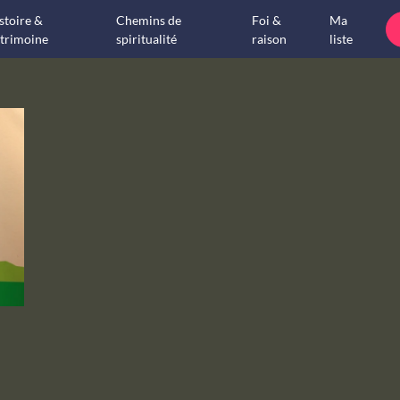
stoire &
Chemins de
Foi &
Ma
trimoine
spiritualité
raison
liste