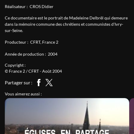
Réalisateur :
CROS Didier
Ce documentaire est le portrait de Madeleine Delbrêl qui demeure
dans la mémoire commune des chrétiens et communistes d'Ivry-
sur-Seine.
Producteur :
CFRT
France 2
Année de production :
2004
Copyright :
© France 2 / CFRT - Août 2004
Partager sur :
Vous aimerez aussi :