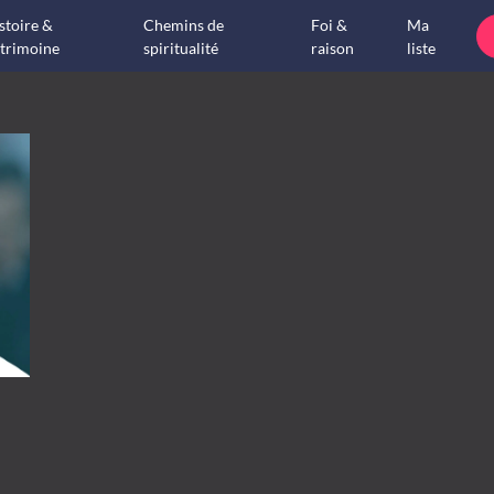
stoire &
Chemins de
Foi &
Ma
trimoine
spiritualité
raison
liste