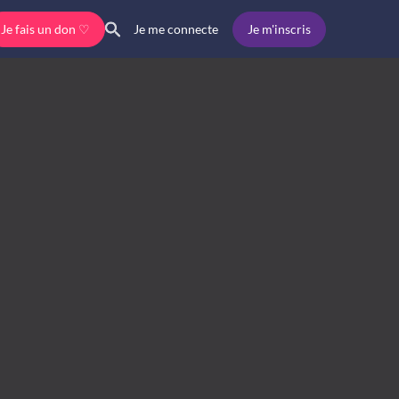
Je fais un don ♡
Je m'inscris
Je me connecte