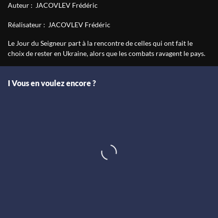
Auteur :
JACOVLEV Frédéric
Réalisateur :
JACOVLEV Frédéric
Le Jour du Seigneur part à la rencontre de celles qui ont fait le
choix de rester en Ukraine, alors que les combats ravagent le pays.
I Vous en voulez encore ?
Le sanctuaires des chars russes
En