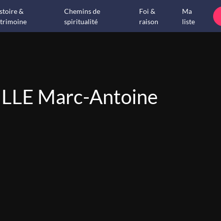
stoire &
Chemins de
Foi &
Ma
trimoine
spiritualité
raison
liste
LE Marc-Antoine