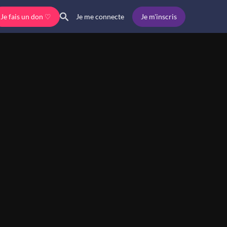
Je fais un don ♡
Je m'inscris
Je me connecte