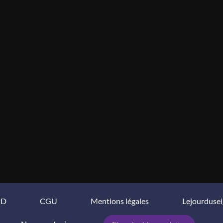
PD
CGU
Mentions légales
Lejourduse