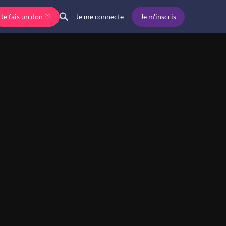
Je fais un don ♡
Je m'inscris
Je me connecte