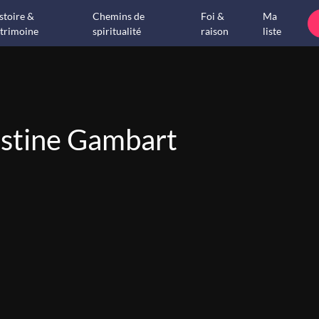
stoire &
Chemins de
Foi &
Ma
trimoine
spiritualité
raison
liste
stine Gambart