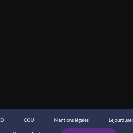
PD
CGU
Mentions légales
Lejourduse