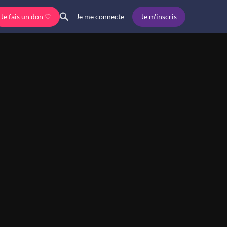
Je fais un don ♡
Je m'inscris
Je me connecte