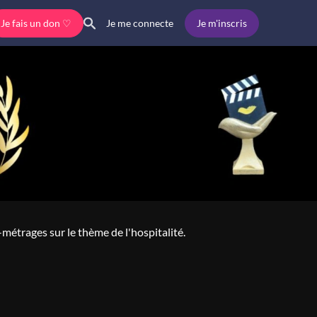
Je fais un don ♡
Je m'inscris
Je me connecte
-métrages sur le thème de l'hospitalité.