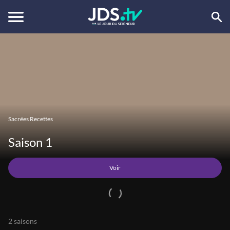
Voir
Sacrées Recettes
Saison 1
Voir
2 saisons