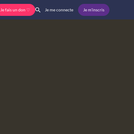
Je fais un don ♡
Je m'inscris
Je me connecte