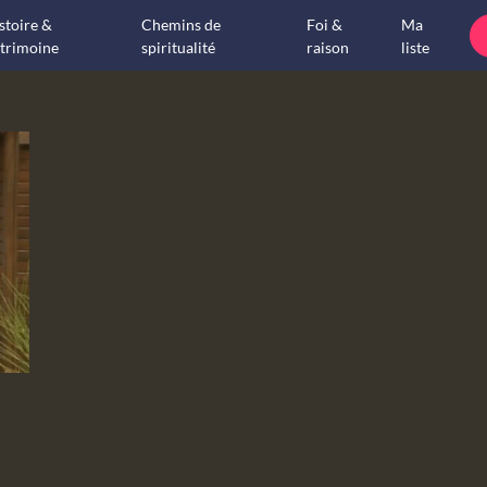
stoire &
Chemins de
Foi &
Ma
trimoine
spiritualité
raison
liste