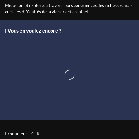
Miquelon et explore, à travers leurs expériences, les richesses mais
aussi les difficultés de la vie sur cet archipel.
I Vous en voulez encore ?
Le timbre de Saint-Pierre-et-Miquelon - Un archipel dans le cœur
Producteur :
CFRT