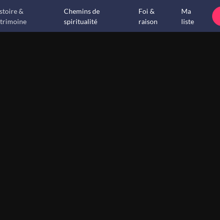
stoire &
Chemins de
Foi &
Ma
trimoine
spiritualité
raison
liste